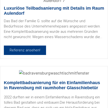
Luxuriöse Teilbadsanierung mit Details im Raum
Aulendorf
Das Bad der Familie G. sollte auf die Wünsche und
Bedürfnisse des Unternehmerehepaars angepasst werden.
Eine Komplettbadsanierung wurde aus mehreren Gründen
nicht gewünscht. Wegen eines Wasserschadens wurde die
Dusche vor 5 Jahren mit einer bedruckten Echtglaswand mit
Südseemotiv ausgestattet. Es sollte der Natursteinboden, die
Referenz ansehen!
Granitplatte unter der die beiden Waschbecken moniert
waren, sowie die Sauna, erhalten bleiben.
Komplettbadsanierung für ein Einfamilienhaus
in Ravensburg mit raumhoher Glasschiebetür
2022 durften wir in einem Einfamilienhaus in Ravensburg ein
tolles Bad gestalten und einbauen.Die Herausforderung bei
diesem Bad war, dass es sich um ein Holz-Fertighaus aus