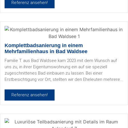
Referenz ansehen!
Komplettbadsanierung in einem
Mehrfamilienhaus in Bad Waldsee
Familie T. aus Bad Waldsee kam 2023 mit dem Wunsch auf
uns zu, in ihrer Eigentumswohnung ein auf sie speziell
zugeschnittenes Bad einbauen zu lassen. Bei einer
Erstbesichtigung vor Ort, stellten wir den Eheleuten mehrere
Möglichkeiten zur Komplettbadsanierung vor. Sie
entschieden sich für die aufwendige, aber schönste Lösung.
Referenz ansehen!
Die Wand zwischen WC und Bad wird dazu ausgebrochen,
um das Bad zu vergrößern um der in Zukunft wachsenden
Familie gerecht zu werden.