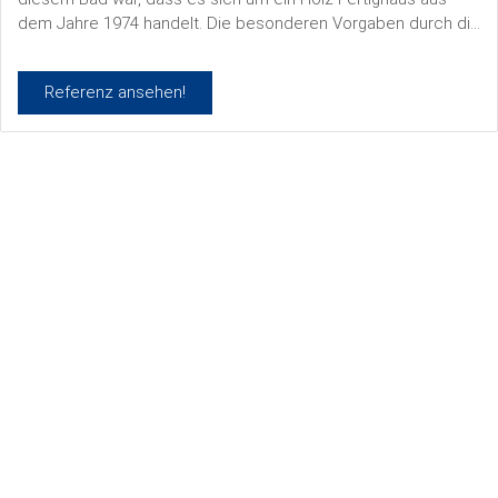
dem Jahre 1974 handelt. Die besonderen Vorgaben durch die
Bauherrschaft lauteten, ein helles, modernes, zeitloses und
barrierefreies Bad zu gestalten.
Referenz ansehen!